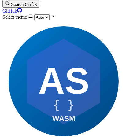
Search
Ctrl
K
GitHub
Select theme