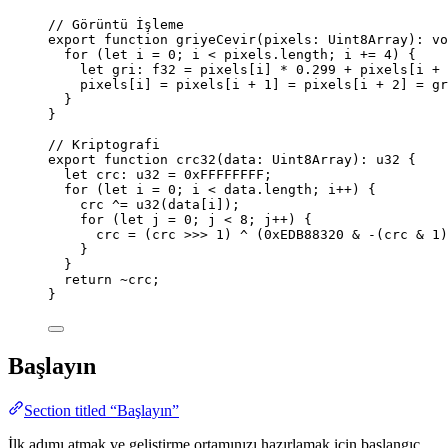
// Görüntü İşleme
export
function
griyeCevir
(
pixels
:
Uint8Array
)
:
vo
for
 (
let 
i
 = 
0
; i 
<
 pixels
.
length
; i 
+=
4
) {
let 
gri
:
f32
 = 
pixels[i]
 * 
0.299
 + 
pixels[i 
+
pixels[i] 
=
 pixels[i 
+
1
] 
=
 pixels[i 
+
2
] 
=
 gr
}
}
// Kriptografi
export
function
crc32
(
data
:
Uint8Array
)
:
u32
 {
let 
crc
:
u32
 = 
0xFFFFFFFF
;
for
 (
let 
i
 = 
0
; i 
<
 data
.
length
; i
++
) {
crc 
^=
u32
(data[i]);
for
 (
let 
j
 = 
0
; j 
<
8
; j
++
) {
crc 
=
 (crc 
>>>
1
) 
^
 (
0xEDB88320
&
-
(crc 
&
1
)
}
}
return
~
crc;
}
Başlayın
Section titled “Başlayın”
İlk adımı atmak ve geliştirme ortamınızı hazırlamak için başlangıç